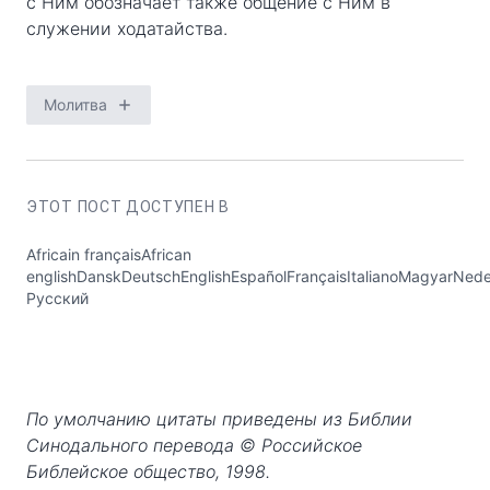
с Ним обозначает также общение с Ним в
служении ходатайства.
Молитва
ЭТОТ ПОСТ ДОСТУПЕН В
Africain françaisAfrican
englishDanskDeutschEnglishEspañolFrançaisItalianoMagyarNed
Русский
По умолчанию цитаты приведены из Библии
Синодального перевода © Российское
Библейское общество, 1998.