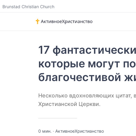
Home
›
17 фантастических цитат из Библии, которые м
Brunstad Christian Church
17 фантастически
которые могут п
благочестивой ж
Несколько вдохновляющих цитат, 
Христианской Церкви.
0 мин.
·
АктивноеXристианство