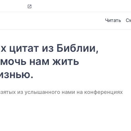
огут помочь нам жить благочестивой жизнью.
Читать
С
х цитат из Библии,
омочь нам жить
изнью.
взятых из услышанного нами на конференциях